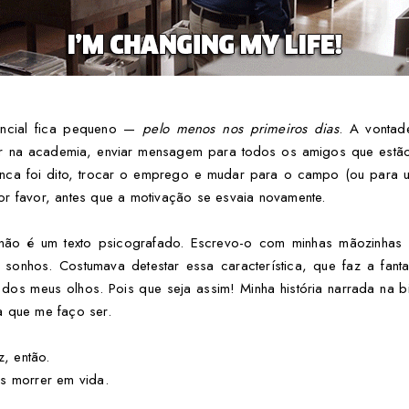
ncial fica pequeno —
pelo menos nos primeiros dias
. A vonta
ar na academia, enviar mensagem para todos os amigos que estão
unca foi dito, trocar o emprego e mudar para o campo (ou para 
or favor, antes que a motivação se esvaia novamente.
te não é um texto psicografado. Escrevo-o com minhas mãozinha
sonhos. Costumava detestar essa característica, que faz a fanta
 dos meus olhos. Pois que seja assim! Minha história narrada na bi
a que me faço ser.
, então.
is morrer em vida.