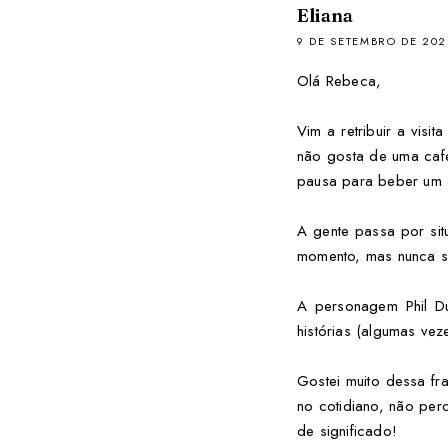
Eliana
9 DE SETEMBRO DE 202
Olá Rebeca,
Vim a retribuir a vis
não gosta de uma cafe
pausa para beber um c
A gente passa por sit
momento, mas nunca s
A personagem Phil Du
histórias (algumas ve
Gostei muito dessa fr
no cotidiano, não per
de significado!