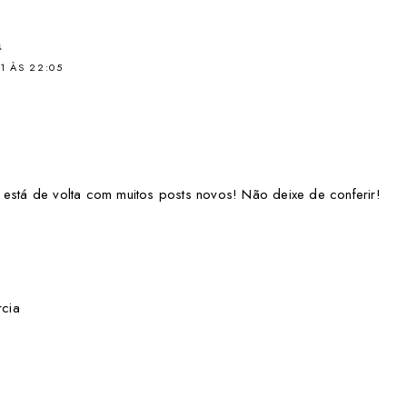
a
1 ÀS 22:05
stá de volta com muitos posts novos! Não deixe de conferir!
rcia