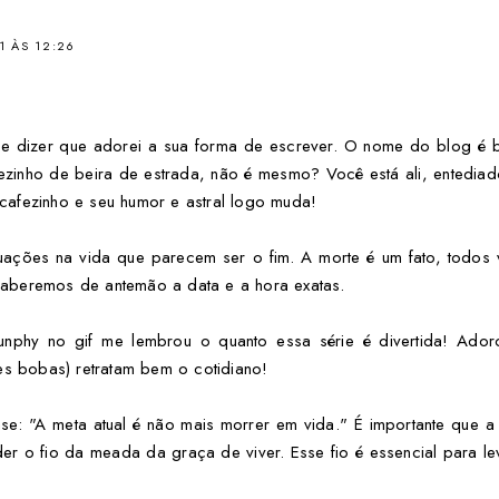
1 ÀS 12:26
ita e dizer que adorei a sua forma de escrever. O nome do blog é
zinho de beira de estrada, não é mesmo? Você está ali, entedia
afezinho e seu humor e astral logo muda!
uações na vida que parecem ser o fim. A morte é um fato, todos
aberemos de antemão a data e a hora exatas.
nphy no gif me lembrou o quanto essa série é divertida! Ado
zes bobas) retratam bem o cotidiano!
ase: "A meta atual é não mais morrer em vida." É importante que a
der o fio da meada da graça de viver. Esse fio é essencial para l