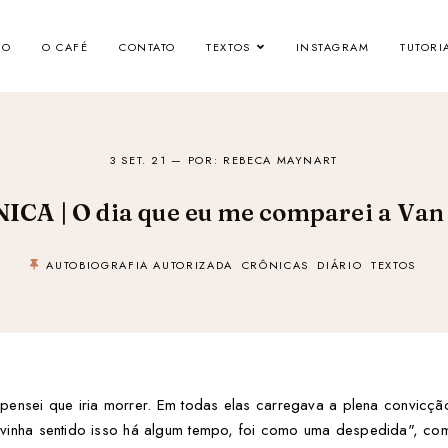
IO
O CAFÉ
CONTATO
TEXTOS
INSTAGRAM
TUTORI
3 SET. 21
— POR: REBECA MAYNART
ICA | O dia que eu me comparei a Van
AUTOBIOGRAFIA AUTORIZADA
CRÔNICAS
DIÁRIO
TEXTOS
 pensei que iria morrer. Em todas elas carregava a plena convicção
la vinha sentido isso há algum tempo, foi como uma despedida", 