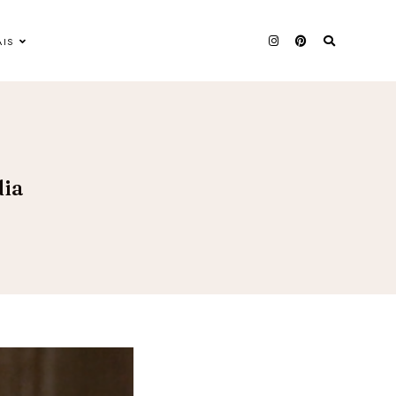
AIS
dia