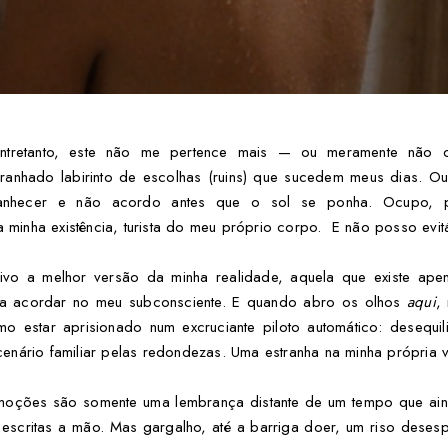
entretanto, este não me pertence mais — ou meramente não 
anhado labirinto de escolhas (ruins) que sucedem meus dias. Ou
nhecer e não acordo antes que o sol se ponha. Ocupo, p
da minha existência, turista do meu próprio corpo. E não posso evitá
ivo a melhor versão da minha realidade, aquela que existe ap
a acordar no meu subconsciente. E quando abro os olhos
aqui
,
 estar aprisionado num excruciante piloto automático: desequil
enário familiar pelas redondezas. Uma estranha na minha própria v
oções são somente uma lembrança distante de um tempo que aind
 escritas a mão. Mas gargalho, até a barriga doer, um riso dese