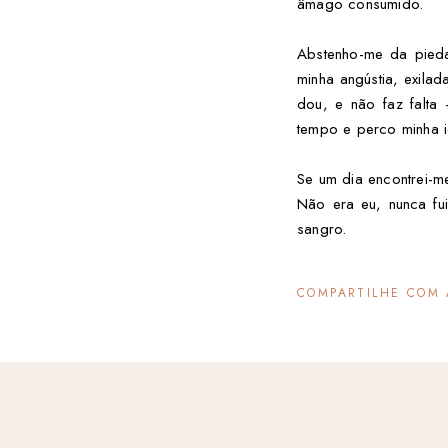
âmago consumido.
Abstenho-me da pieda
minha angústia, exila
dou, e não faz falt
tempo e perco minha 
Se um dia encontrei-m
Não era eu, nunca fu
sangro.
COMPARTILHE COM