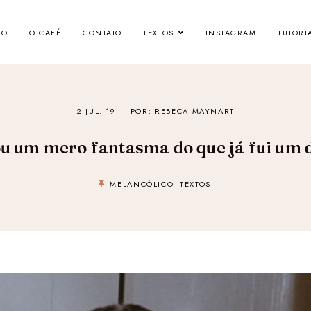
IO
O CAFÉ
CONTATO
TEXTOS
INSTAGRAM
TUTORI
2 JUL. 19
— POR: REBECA MAYNART
u um mero fantasma do que já fui um 
MELANCÓLICO
TEXTOS