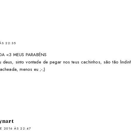
ÀS 22:35
NDA <3 MEUS PARABÉNS
u deus, sinto vontade de pegar nos teus cachinhos, são tão lind
cacheada, menos eu ;-;)
ynart
E 2016 ÀS 22:47