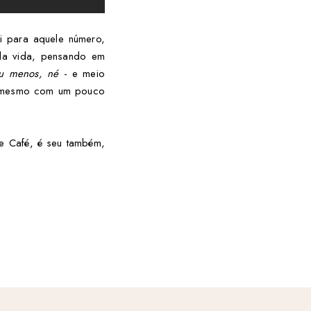
i para aquele número,
 da vida, pensando em
u menos, né
- e meio
e mesmo com um pouco
e Café, é seu também,