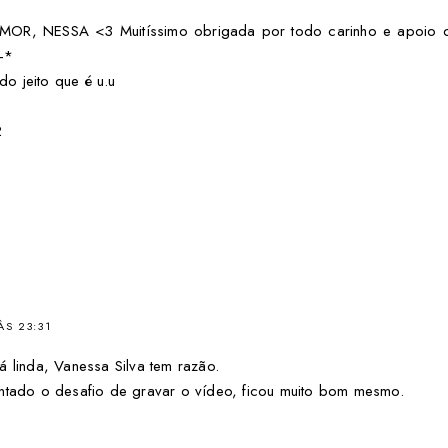
OR, NESSA <3 Muitíssimo obrigada por todo carinho e apoio 
-*
do jeito que é u.u
2
ÀS 23:31
á linda, Vanessa Silva tem razão.
entado o desafio de gravar o vídeo, ficou muito bom mesmo.