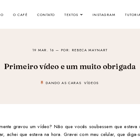
IO
O CAFÉ
CONTATO
TEXTOS
INSTAGRAM
TUTORI
19 MAR. 16
— POR: REBECA MAYNART
Primeiro vídeo e um muito obrigada
DANDO AS CARAS
VÍDEOS
almente gravou um vídeo? Não que vocês soubessem que estava
lar, achei que estava na hora. Gravei com meu celular, que diga