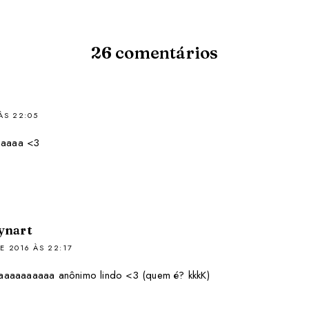
26
comentários
ÀS 22:05
aaaaa <3
ynart
E 2016 ÀS 22:17
aaaaaaaaa anônimo lindo <3 (quem é? kkkK)