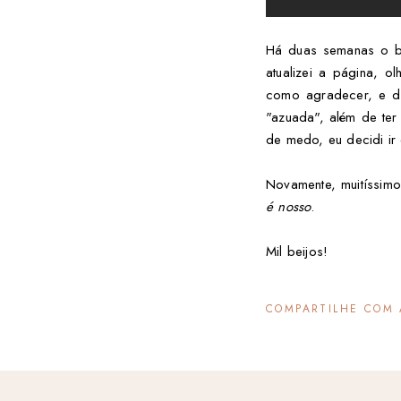
Há duas semanas o bl
atualizei a página, 
como agradecer, e de
"azuada", além de t
de medo, eu decidi ir 
Novamente, muitíssim
é nosso
.
Mil beijos!
COMPARTILHE COM