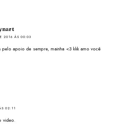
ynart
E 2016 ÀS 00:03
a pelo apoio de sempre, mainha <3 kkk amo você
ÀS 02:11
o video.