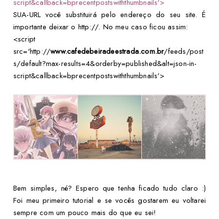
script&callback=bprecentpostswiththumbnails'>
SUA-URL você substituirá pelo endereço do seu site. É
importante deixar o http://. No meu caso ficou assim:
<script
src='http://
www.cafedebeiradeestrada.com.br
/feeds/post
s/default?max-results=4&orderby=published&alt=json-in-
script&callback=bprecentpostswiththumbnails'>
Bem simples, né? Espero que tenha ficado tudo claro :)
Foi meu primeiro tutorial e se vocês gostarem eu voltarei
sempre com um pouco mais do que eu sei!