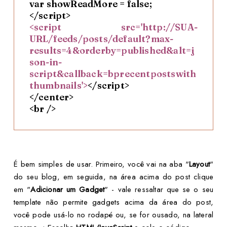
var showReadMore = false;
</script>
<script src='http://SUA-
URL/feeds/posts/default?max-
results=4&orderby=published&alt=j
son-in-
script&callback=bprecentpostswith
thumbnails'>
</script>
</center>
<br />
É bem simples de usar. Primeiro, você vai na aba "
Layout
"
do seu blog, em seguida, na área acima do post clique
em "
Adicionar um Gadget
" - vale ressaltar que se o seu
template não permite gadgets acima da área do post,
você pode usá-lo no rodapé ou, se for ousado, na lateral