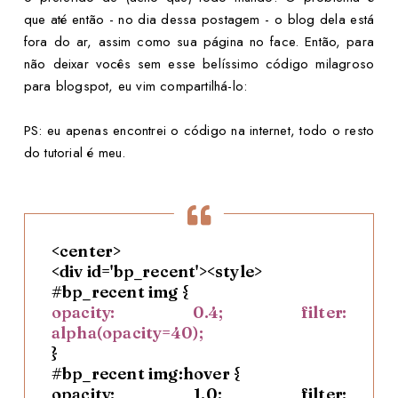
que até então - no dia dessa postagem - o blog dela está
fora do ar, assim como sua página no face. Então, para
não deixar vocês sem esse belíssimo código milagroso
para blogspot, eu vim compartilhá-lo:
PS: eu apenas encontrei o código na internet, todo o resto
do tutorial é meu.
<center>
<div id='bp_recent'><style>
#bp_recent img {
opacity: 0.4; filter:
alpha(opacity=40);
}
#bp_recent img:hover {
opacity: 1.0; filter: