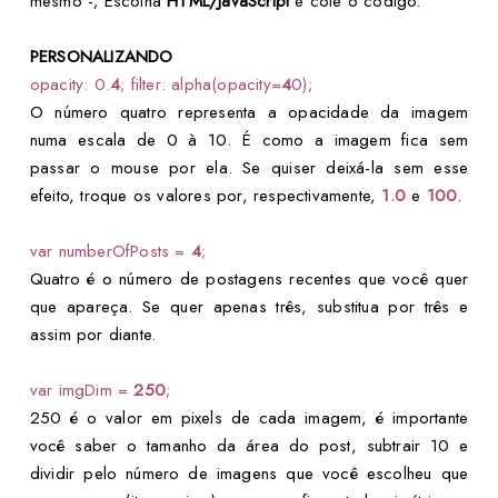
mesmo -; Escolha
HTML/JavaScript
e cole o código.
PERSONALIZANDO
opacity: 0.
4
; filter: alpha(opacity=
4
0);
O número quatro representa a opacidade da imagem
numa escala de 0 à 10. É como a imagem fica sem
passar o mouse por ela. Se quiser deixá-la sem esse
efeito, troque os valores por, respectivamente,
1.0
e
100
.
var numberOfPosts =
4
;
Quatro é o número de postagens recentes que você quer
que apareça. Se quer apenas três, substitua por três e
assim por diante.
var imgDim =
250
;
250 é o valor em pixels de cada imagem, é importante
você saber o tamanho da área do post, subtrair 10 e
dividir pelo número de imagens que você escolheu que