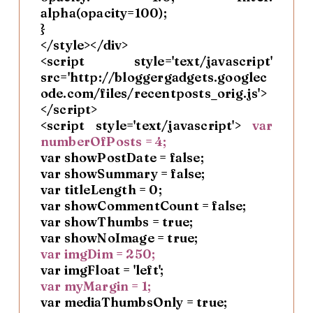
alpha(opacity=100);
}
</style></div>
<script style='text/javascript'
src='http://bloggergadgets.googlec
ode.com/files/recentposts_orig.js'>
</script>
<script style='text/javascript'>
var
numberOfPosts = 4;
var showPostDate = false;
var showSummary = false;
var titleLength = 0;
var showCommentCount = false;
var showThumbs = true;
var showNoImage = true;
var imgDim = 250;
var imgFloat = 'left';
var myMargin = 1;
var mediaThumbsOnly = true;