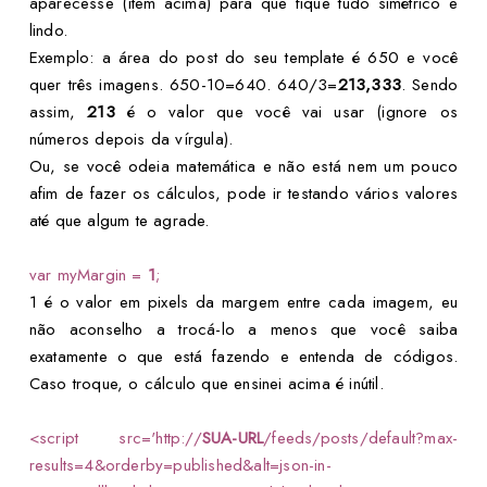
aparecesse (item acima) para que fique tudo simétrico e
lindo.
Exemplo: a área do post do seu template é 650 e você
quer três imagens. 650-10=640. 640/3=
213,333
. Sendo
assim,
213
é o valor que você vai usar (ignore os
números depois da vírgula).
Ou, se você odeia matemática e não está nem um pouco
afim de fazer os cálculos, pode ir testando vários valores
até que algum te agrade.
var myMargin =
1
;
1 é o valor em pixels da margem entre cada imagem, eu
não aconselho a trocá-lo a menos que você saiba
exatamente o que está fazendo e entenda de códigos.
Caso troque, o cálculo que ensinei acima é inútil.
<script src='http://
SUA-URL
/feeds/posts/default?max-
results=4&orderby=published&alt=json-in-