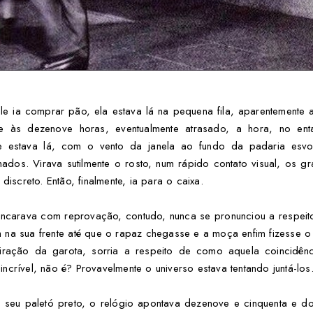
e ia comprar pão, ela estava lá na pequena fila, aparentemente
te às dezenove horas, eventualmente atrasado, a hora, no enta
re estava lá, com o vento da janela ao fundo da padaria esv
dos. Virava sutilmente o rosto, num rápido contato visual, os g
 discreto. Então, finalmente, ia para o caixa.
ncarava com reprovação, contudo, nunca se pronunciou a respeit
 na sua frente até que o rapaz chegasse e a moça enfim fizesse o 
iração da garota, sorria a respeito de como aquela coincidênci
ncrível, não é? Provavelmente o universo estava tentando juntá-los
seu paletó preto, o relógio apontava dezenove e cinquenta e do