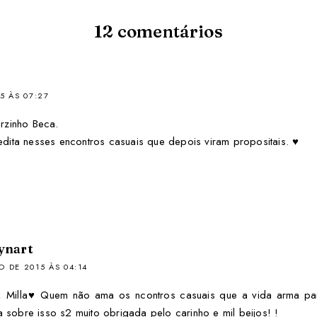
12
comentários
5 ÀS 07:27
rzinho Beca.
dita nesses encontros casuais que depois viram propositais. ♥
ynart
O DE 2015 ÀS 04:14
a, Milla♥ Quem não ama os ncontros casuais que a vida arma par
 sobre isso s2 muito obrigada pelo carinho e mil beijos! !